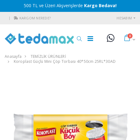
500 TL ve Üzeri Alışverişlerde
Kargo Bedava!
KARGOM NEREDE?
HESABIM
0
Anasayfa
TEMİZLİK ÜRÜNLERİ
Koroplast Güçlü Mini Çöp Torbası 40*50cm 25RL*30AD