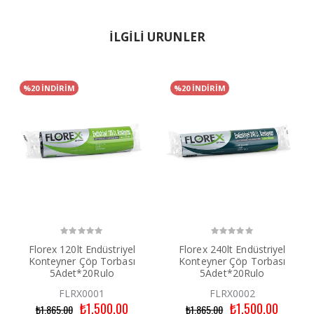
İLGİLİ ÜRÜNLER
%20 İNDİRİM
%20 İNDİRİM
Florex 120lt Endüstriyel
Florex 240lt Endüstriyel
Konteyner Çöp Torbası
Konteyner Çöp Torbası
5Adet*20Rulo
5Adet*20Rulo
FLRX0001
FLRX0002
₺1.500,00
₺1.500,00
₺1.865,00
₺1.865,00