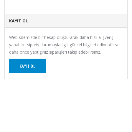
KAYIT OL
Web sitemizde bir hesap oluşturarak daha hızlı alışveriş
yapabilir, sipariş durumuyla ilgili güncel bilgileri edinebilir ve
daha önce yaptığınız siparişleri takip edebilirsiniz.