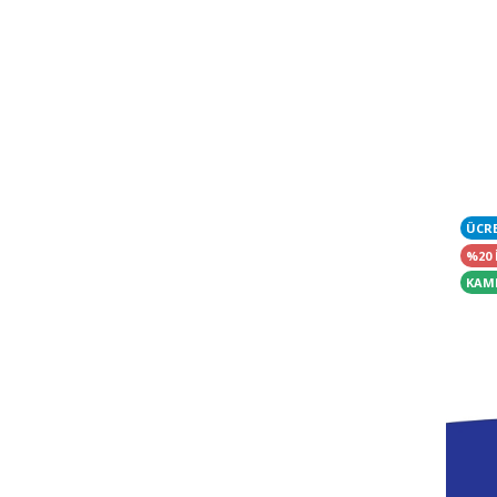
ÜCR
%20 
KAM