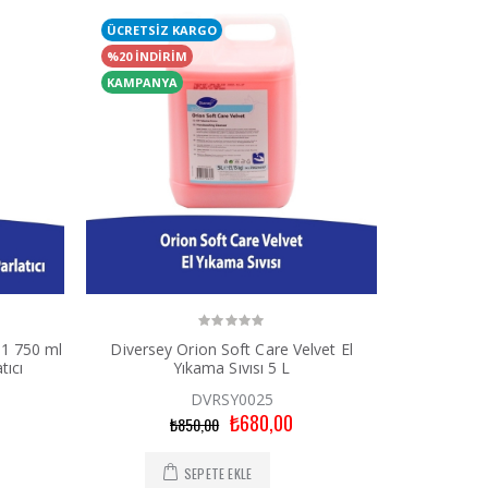
ÜCRETSİZ KARGO
%20 İNDİRİM
KAMPANYA
.1 750 ml
Diversey Orion Soft Care Velvet El
tıcı
Yıkama Sıvısı 5 L
DVRSY0025
₺680,00
₺850,00
SEPETE EKLE