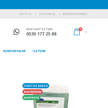
KAYIT OL
OTURUM AÇ
BEĞENDİKLERİM
(0)
WHATSAPP İLETİŞİM
0
0530 177 25 88
KAMPANYALAR
İLETİŞİM
ÜCRETSİZ KARGO
%20 İNDİRİM
KAMPANYA