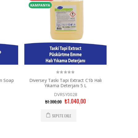
KAMPANYA
am Soap
Diversey Taski Tapi Extract C1b Halı
Yıkama Deterjanı 5 L
DVRSY0028
₺1.040,00
₺1.300,00
SEPETE EKLE