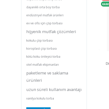
KAM
dayanıklı orta boy torba
endüstriyel mutfak ürünleri
ev ve ofis için çöp torbası
hijyenik mutfak çözümleri
kokulu çöp torbası
koroplast çöp torbası
kötü koku önleyici torba
D
otel mutfak ekipmanları
paketleme ve saklama
ürünleri
uzun süreli kullanım avantajı
vanilya kokulu torba