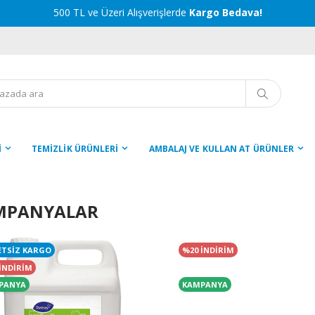
500 TL ve Üzeri Alışverişlerde
Kargo Bedava!
İ
TEMİZLİK ÜRÜNLERİ
AMBALAJ VE KULLAN AT ÜRÜNLER
MPANYALAR
ETSİZ KARGO
%20 İNDİRİM
İNDİRİM
PANYA
KAMPANYA