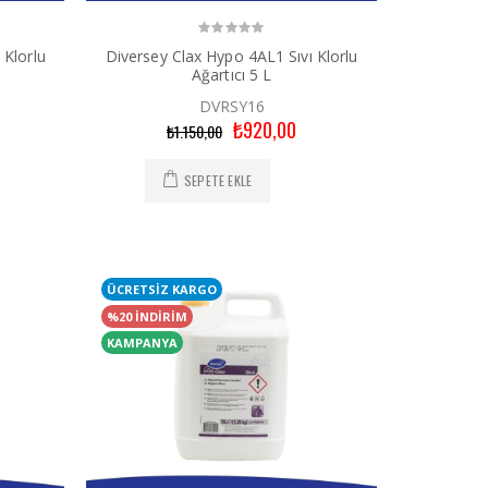
 Klorlu
Diversey Clax Hypo 4AL1 Sıvı Klorlu
Ağartıcı 5 L
DVRSY16
₺920,00
₺1.150,00
SEPETE EKLE
ÜCRETSİZ KARGO
%20 İNDİRİM
KAMPANYA