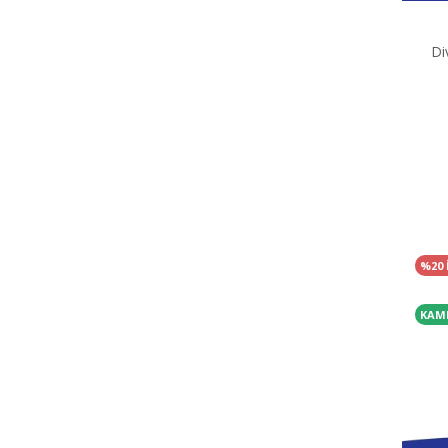
Di
%20 
KAM