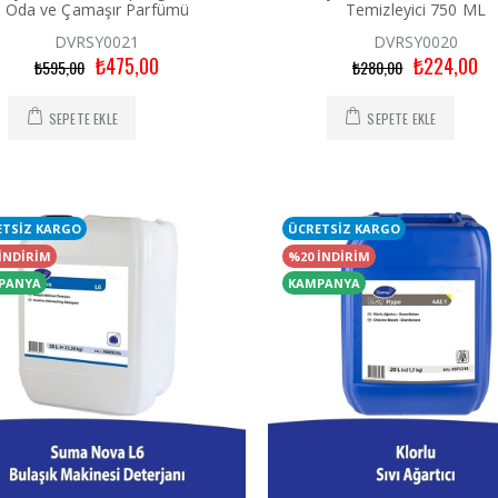
Oda ve Çamaşır Parfümü
Temizleyici 750 ML
DVRSY0021
DVRSY0020
₺475,00
₺224,00
₺595,00
₺280,00
SEPETE EKLE
SEPETE EKLE
ETSİZ KARGO
ÜCRETSİZ KARGO
İNDİRİM
%20 İNDİRİM
PANYA
KAMPANYA