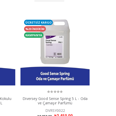
ÜCRETSİZ KARGO
%20 İNDİRİM
KAMPANYA
 Kokulu
Diversey Good Sense Spring 5 L - Oda
ML
ve Çamaşır Parfümü
DVRSY0022
₺2.450,00