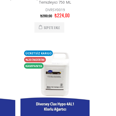
Temizleyici 750 ML
DVRSY0019
₺224,00
₺280,00
SEPETE EKLE
ÜCRETSİZ KARGO
%20 İNDİRİM
KAMPANYA