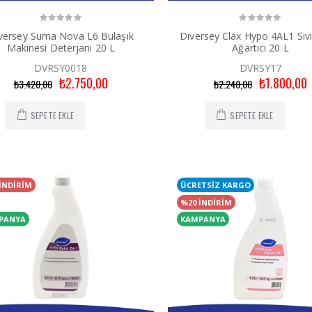
versey Suma Nova L6 Bulaşık
Diversey Clax Hypo 4AL1 Sıvı
Makinesi Deterjanı 20 L
Ağartıcı 20 L
DVRSY0018
DVRSY17
₺2.750,00
₺1.800,00
₺3.420,00
₺2.240,00
SEPETE EKLE
SEPETE EKLE
İNDİRİM
ÜCRETSİZ KARGO
%20 İNDİRİM
PANYA
KAMPANYA