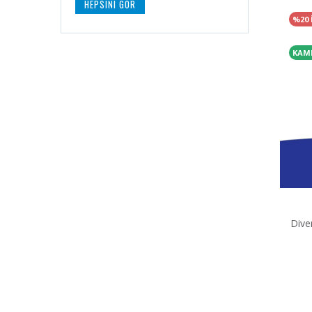
HEPSINI GÖR
%20 
KAM
Dive