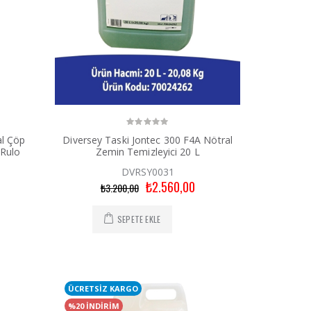
al Çöp
Diversey Taski Jontec 300 F4A Nötral
 Rulo
Zemin Temizleyici 20 L
DVRSY0031
₺2.560,00
₺3.200,00
SEPETE EKLE
ÜCRETSİZ KARGO
%20 İNDİRİM