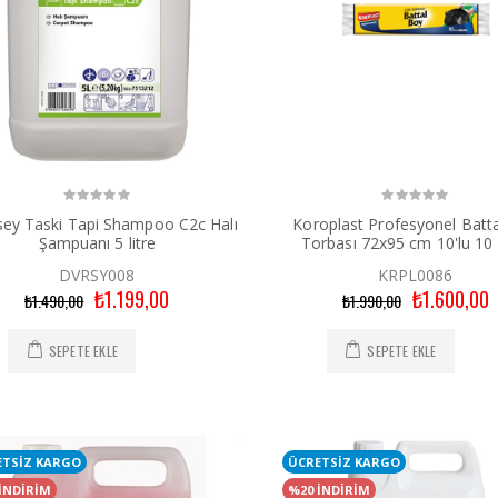
sey Taski Tapi Shampoo C2c Halı
Koroplast Profesyonel Batt
Şampuanı 5 litre
Torbası 72x95 cm 10'lu 10
DVRSY008
KRPL0086
₺1.199,00
₺1.600,00
₺1.490,00
₺1.990,00
SEPETE EKLE
SEPETE EKLE
ETSİZ KARGO
ÜCRETSİZ KARGO
İNDİRİM
%20 İNDİRİM