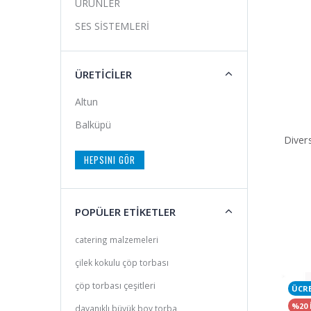
ÜRÜNLER
SES SİSTEMLERİ
ÜRETİCİLER
Altun
Balküpü
Diver
HEPSINI GÖR
POPÜLER ETİKETLER
catering malzemeleri
çilek kokulu çöp torbası
çöp torbası çeşitleri
ÜCR
%20 
dayanıklı büyük boy torba