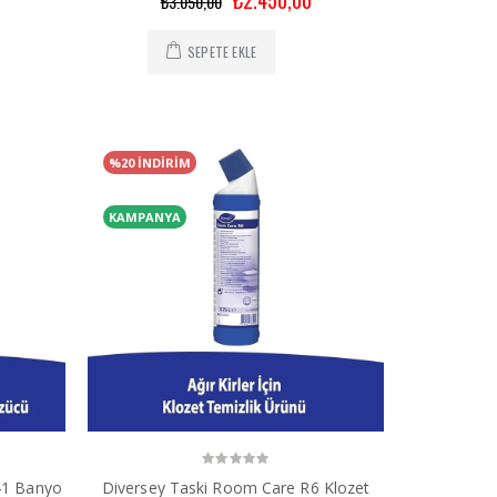
₺3.050,00
SEPETE EKLE
%20 İNDİRİM
KAMPANYA
41 Banyo
Diversey Taski Room Care R6 Klozet