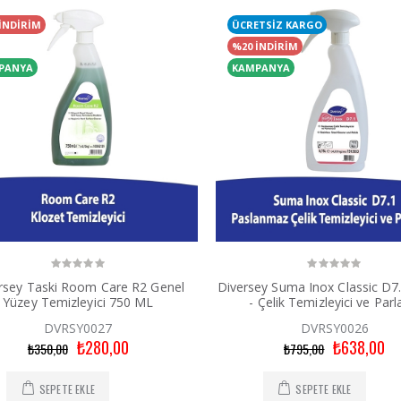
İNDİRİM
ÜCRETSİZ KARGO
%20 İNDİRİM
PANYA
KAMPANYA
rsey Taski Room Care R2 Genel
Diversey Suma Inox Classic D7
Yüzey Temizleyici 750 ML
- Çelik Temizleyici ve Parla
DVRSY0027
DVRSY0026
₺280,00
₺638,00
₺350,00
₺795,00
SEPETE EKLE
SEPETE EKLE