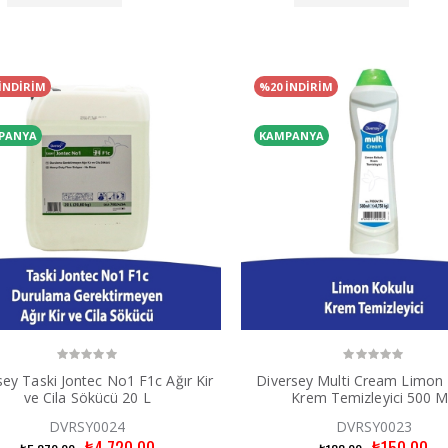
İNDİRİM
%20 İNDİRİM
PANYA
KAMPANYA
sey Taski Jontec No1 F1c Ağır Kir
Diversey Multi Cream Limon
ve Cila Sökücü 20 L
Krem Temizleyici 500 
DVRSY0024
DVRSY0023
₺4.720,00
₺150,00