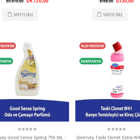
₺5.870,00
₺188,00
SEPETE EKLE
SEPETE EKLE
İNDİRİM
%20 İNDİRİM
PANYA
KAMPANYA
sey Good Sense Spring 750 ML -
Diversey Taski Clonet Extra W