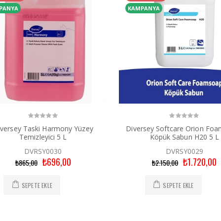
PANYA
KAMPANYA
iversey Taski Harmony Yüzey
Diversey Softcare Orion Fo
Temizleyici 5 L
Köpük Sabun H20 5 L
DVRSY0030
DVRSY0029
₺696,00
₺1.720,00
₺865,00
₺2.150,00
SEPETE EKLE
SEPETE EKLE