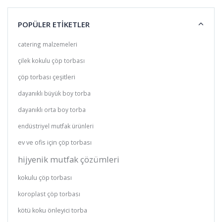
POPÜLER ETİKETLER
catering malzemeleri
çilek kokulu çöp torbası
çöp torbası çeşitleri
dayanıklı büyük boy torba
dayanıklı orta boy torba
endüstriyel mutfak ürünleri
ev ve ofis için çöp torbası
hijyenik mutfak çözümleri
kokulu çöp torbası
koroplast çöp torbası
kötü koku önleyici torba