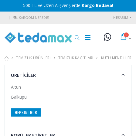
500 TL ve Üzeri Alışverişlerde
Kargo Bedava!
KARGOM NEREDE?
HESABIM
0
TEMİZLİK ÜRÜNLERİ
TEMİZLİK KAĞITLARI
KUTU MENDİLLER
ÜRETİCİLER
Altun
Balküpü
HEPSINI GÖR
POPÜLER ETİKETLER