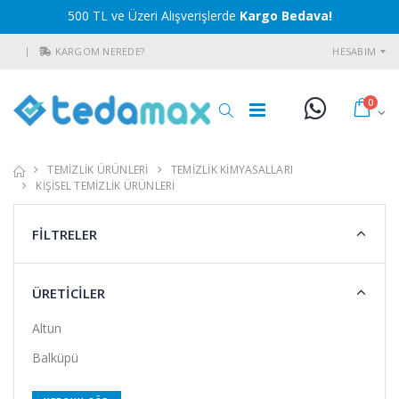
500 TL ve Üzeri Alışverişlerde
Kargo Bedava!
KARGOM NEREDE?
HESABIM
0
TEMİZLİK ÜRÜNLERİ
TEMİZLİK KİMYASALLARI
KİŞİSEL TEMİZLİK ÜRÜNLERİ
FİLTRELER
ÜRETİCİLER
Altun
Balküpü