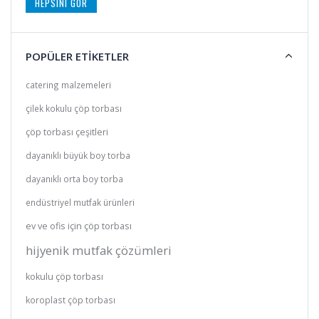
HEPSINI GÖR
POPÜLER ETİKETLER
catering malzemeleri
çilek kokulu çöp torbası
çöp torbası çeşitleri
dayanıklı büyük boy torba
dayanıklı orta boy torba
endüstriyel mutfak ürünleri
ev ve ofis için çöp torbası
hijyenik mutfak çözümleri
kokulu çöp torbası
koroplast çöp torbası