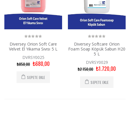
Diversey Orion Soft Care
Diversey Softcare Orion
Velvet El Yıkama Sıvısı 5 L
Foam Soap Köpük Sabun H20
5 L
DVRSY0025
DVRSY0029
₺680,00
₺850,00
₺1.720,00
₺2.150,00
SEPETE EKLE
SEPETE EKLE