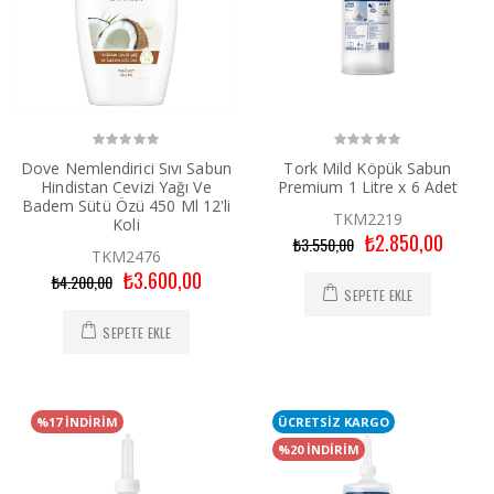
Dove Nemlendirici Sıvı Sabun
Tork Mild Köpük Sabun
Hindistan Cevizi Yağı Ve
Premium 1 Litre x 6 Adet
Badem Sütü Özü 450 Ml 12'li
TKM2219
Koli
₺2.850,00
₺3.550,00
TKM2476
₺3.600,00
₺4.200,00
SEPETE EKLE
SEPETE EKLE
%17 İNDİRİM
ÜCRETSİZ KARGO
%20 İNDİRİM