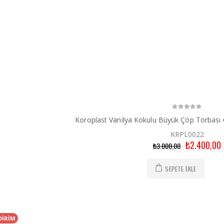
Koroplast Vanilya Kokulu Büyük Çöp Torbası 
KRPL0022
₺2.400,00
₺3.000,00
SEPETE EKLE
DİRİM