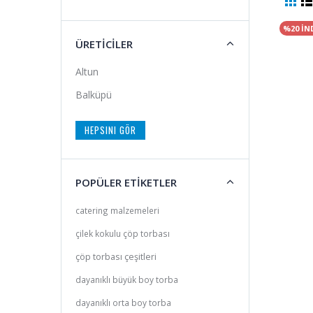
%20 İN
ÜRETİCİLER
Altun
Balküpü
HEPSINI GÖR
POPÜLER ETİKETLER
catering malzemeleri
çilek kokulu çöp torbası
çöp torbası çeşitleri
dayanıklı büyük boy torba
dayanıklı orta boy torba