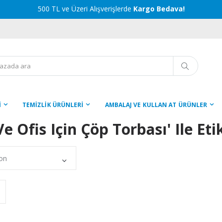
500 TL ve Üzeri Alışverişlerde
Kargo Bedava!
İ
TEMİZLİK ÜRÜNLERİ
AMBALAJ VE KULLAN AT ÜRÜNLER
Ve Ofis Için Çöp Torbası' Ile Et