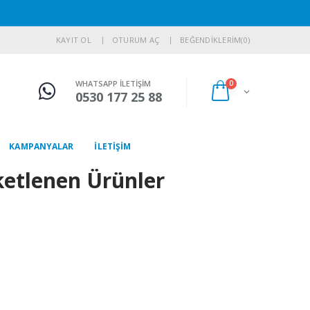
KAYIT OL
OTURUM AÇ
BEĞENDİKLERİM
(0)
WHATSAPP İLETİŞİM
0
0530 177 25 88
KAMPANYALAR
İLETİŞİM
iketlenen Ürünler