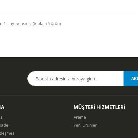
n 1. sayfadasınız (toplam 5 ürün)
MA
MÜŞTERİ HİZMETLERİ
sı
Arama
 İade
Yeni Ürünler
özleşmesi