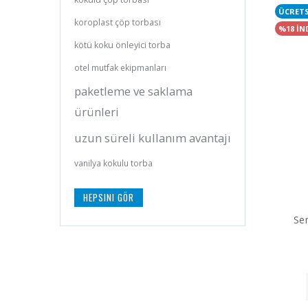
ÜCRET
koroplast çöp torbası
%18 İN
kötü koku önleyici torba
otel mutfak ekipmanları
paketleme ve saklama
ürünleri
uzun süreli kullanım avantajı
vanilya kokulu torba
HEPSINI GÖR
Sem