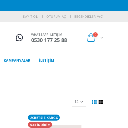
KAYIT OL
OTURUM AÇ
BEĞENDİKLERİM
(0)
WHATSAPP İLETİŞİM
0
0530 177 25 88
KAMPANYALAR
İLETİŞİM
ÜCRETSİZ KARGO
%18 İNDİRİM