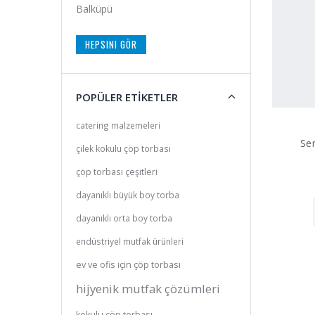
Balküpü
HEPSINI GÖR
POPÜLER ETİKETLER
catering malzemeleri
Sem
çilek kokulu çöp torbası
çöp torbası çeşitleri
dayanıklı büyük boy torba
dayanıklı orta boy torba
endüstriyel mutfak ürünleri
ev ve ofis için çöp torbası
hijyenik mutfak çözümleri
kokulu çöp torbası