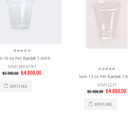
 10 oz Pet Bardak 1.000'li
SEM130043701
₺4.800,00
₺5.900,00
Sem 12 oz Pet Bardak 1.00
SEM1223T
SEPETE EKLE
₺4.800,00
₺5.900,00
SEPETE EKLE