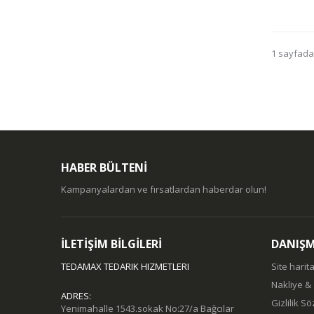
1 sayfada
HABER BÜLTENİ
Kampanyalardan ve fırsatlardan haberdar olun!
İLETİŞİM BİLGİLERİ
DANIŞ
TEDAMAX TEDARIK HIZMETLERI
Site harita
Nakliye &
ADRES:
Gizlilik S
Yenimahalle 1543.sokak No:27/a Bağcılar