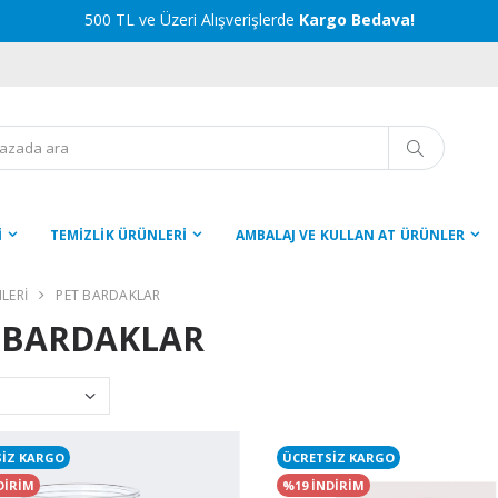
500 TL ve Üzeri Alışverişlerde
Kargo Bedava!
İ
TEMİZLİK ÜRÜNLERİ
AMBALAJ VE KULLAN AT ÜRÜNLER
LERİ
PET BARDAKLAR
 BARDAKLAR
SİZ KARGO
ÜCRETSİZ KARGO
DİRİM
%19 İNDİRİM