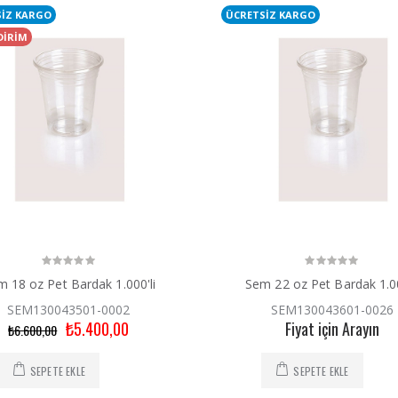
SİZ KARGO
ÜCRETSİZ KARGO
DİRİM
 18 oz Pet Bardak 1.000'li
Sem 22 oz Pet Bardak 1.00
SEM130043501-0002
SEM130043601-0026
₺5.400,00
Fiyat için Arayın
₺6.600,00
SEPETE EKLE
SEPETE EKLE