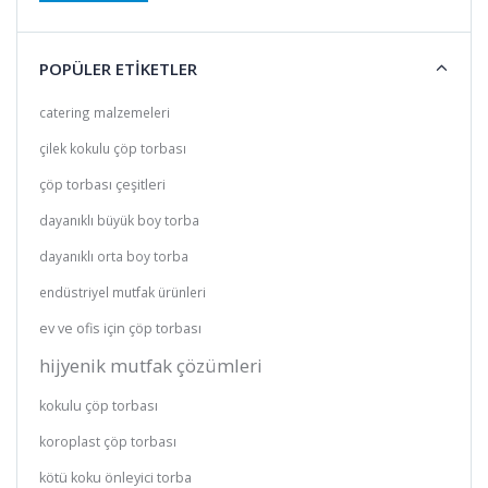
POPÜLER ETİKETLER
catering malzemeleri
çilek kokulu çöp torbası
çöp torbası çeşitleri
dayanıklı büyük boy torba
dayanıklı orta boy torba
endüstriyel mutfak ürünleri
ev ve ofis için çöp torbası
hijyenik mutfak çözümleri
kokulu çöp torbası
koroplast çöp torbası
kötü koku önleyici torba