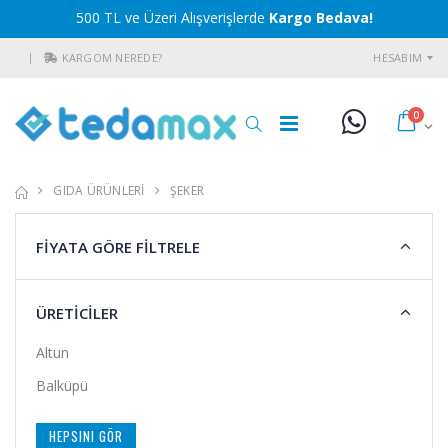
500 TL ve Üzeri Alışverişlerde
Kargo Bedava!
KARGOM NEREDE?
HESABIM
0
GIDA ÜRÜNLERİ
ŞEKER
FİYATA GÖRE FİLTRELE
ÜRETİCİLER
Altun
Balküpü
HEPSINI GÖR