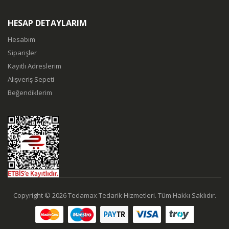
HESAP DETAYLARIM
Hesabım
Siparişler
Kayıtlı Adreslerim
Alışveriş Sepeti
Beğendiklerim
Copyright © 2026 Tedamax Tedarik Hizmetleri. Tüm Hakkı Saklıdır.