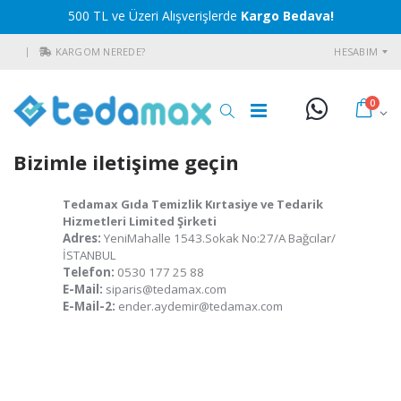
500 TL ve Üzeri Alışverişlerde
Kargo Bedava!
KARGOM NEREDE?
HESABIM
0
Bizimle iletişime geçin
Tedamax Gıda Temizlik Kırtasiye ve Tedarik
Hizmetleri Limited Şirketi
Adres:
YeniMahalle 1543.Sokak No:27/A Bağcılar/
İSTANBUL
Telefon:
0530 177 25 88
E-Mail:
siparis@tedamax.com
E-Mail-2:
ender.aydemir@tedamax.com