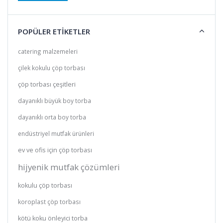
POPÜLER ETİKETLER
catering malzemeleri
çilek kokulu çöp torbası
çöp torbası çeşitleri
dayanıklı büyük boy torba
dayanıklı orta boy torba
endüstriyel mutfak ürünleri
ev ve ofis için çöp torbası
hijyenik mutfak çözümleri
kokulu çöp torbası
koroplast çöp torbası
kötü koku önleyici torba