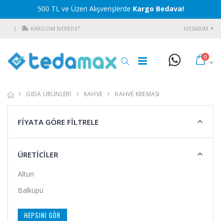
500 TL ve Üzeri Alışverişlerde
Kargo Bedava!
KARGOM NEREDE?
HESABIM
0
GIDA ÜRÜNLERİ
KAHVE
KAHVE KREMASI
FİYATA GÖRE FİLTRELE
ÜRETİCİLER
Altun
Balküpü
HEPSINI GÖR