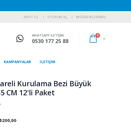
KAYIT OL
OTURUM AÇ
BEĞENDİKLERİM
(0)
WHATSAPP İLETİŞİM
0
0530 177 25 88
KAMPANYALAR
İLETİŞİM
areli Kurulama Bezi Büyük
5 CM 12'li Paket
6
 ₺200,00