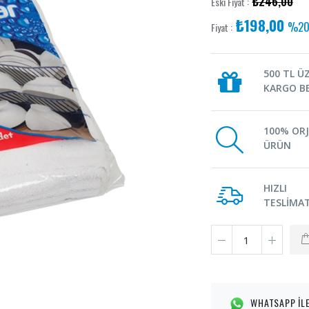
₺246,00
Eski Fiyat :
₺198,00
%20 
Fiyat :
500 TL Ü
KARGO B
100% ORJ
ÜRÜN
HIZLI
TESLİMA
WHATSAPP İLE