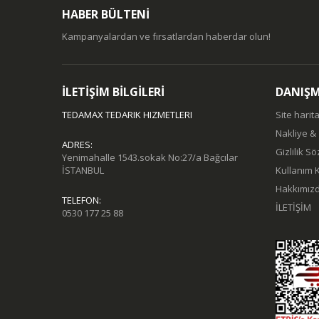
HABER BÜLTENİ
Kampanyalardan ve fırsatlardan haberdar olun!
İLETİŞİM BİLGİLERİ
DANIŞ
TEDAMAX TEDARIK HIZMETLERI
Site harita
Nakliye &
ADRES:
Gizlilik S
Yenimahalle 1543.sokak No:27/a Bağcılar
İSTANBUL
Kullanım K
Hakkımız
TELEFON:
İLETİŞİM
0530 177 25 88