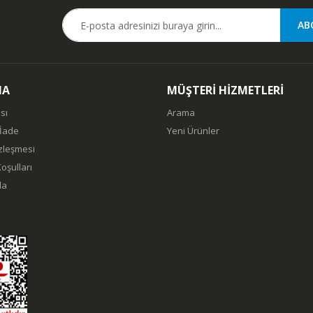
MA
MÜŞTERİ HİZMETLERİ
sı
Arama
 İade
Yeni Ürünler
özleşmesi
oşulları
da