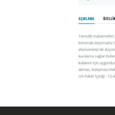
AÇIKLAMA
ÖZELLİ
Temizlik malzemeleri g
korumak istiyorsanız C
ekonominizi de düşün
kurulama sağlar.Kulla
kullanım için uygundur.
akmaz, bulaşmaz.Islak
cm.Paket İçeriği : 12