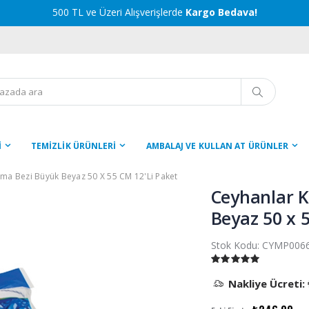
500 TL ve Üzeri Alışverişlerde
Kargo Bedava!
İ
TEMİZLİK ÜRÜNLERİ
AMBALAJ VE KULLAN AT ÜRÜNLER
ama Bezi Büyük Beyaz 50 X 55 CM 12'li Paket
Ceyhanlar K
Beyaz 50 x 5
Stok Kodu:
CYMP006
Nakliye Ücreti: