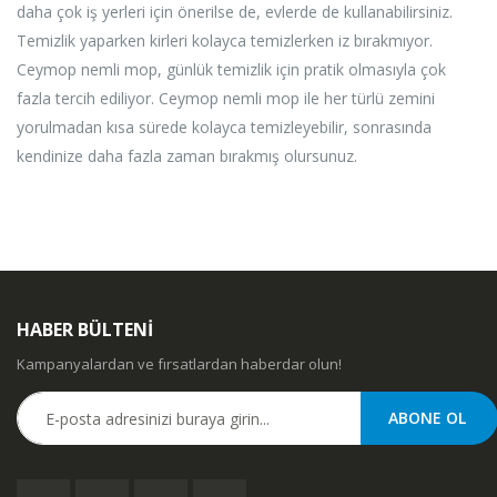
daha çok iş yerleri için önerilse de, evlerde de kullanabilirsiniz.
Temizlik yaparken kirleri kolayca temizlerken iz bırakmıyor.
Ceymop nemli mop, günlük temizlik için pratik olmasıyla çok
fazla tercih ediliyor. Ceymop nemli mop ile her türlü zemini
yorulmadan kısa sürede kolayca temizleyebilir, sonrasında
kendinize daha fazla zaman bırakmış olursunuz.
HABER BÜLTENİ
Kampanyalardan ve fırsatlardan haberdar olun!