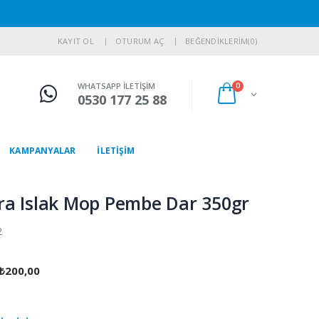
KAYIT OL
OTURUM AÇ
BEĞENDİKLERİM
(0)
WHATSAPP İLETİŞİM
0
0530 177 25 88
KAMPANYALAR
İLETİŞİM
ra Islak Mop Pembe Dar 350gr
2
 ₺200,00