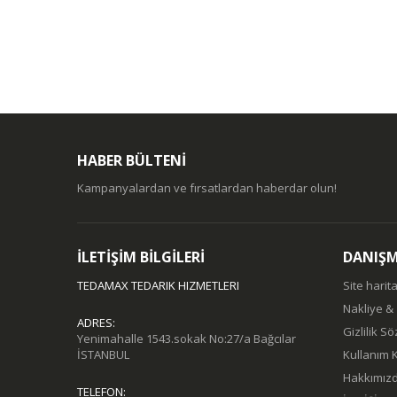
HABER BÜLTENİ
Kampanyalardan ve fırsatlardan haberdar olun!
İLETİŞİM BİLGİLERİ
DANIŞ
TEDAMAX TEDARIK HIZMETLERI
Site harita
Nakliye &
ADRES:
Gizlilik S
Yenimahalle 1543.sokak No:27/a Bağcılar
İSTANBUL
Kullanım K
Hakkımız
TELEFON: