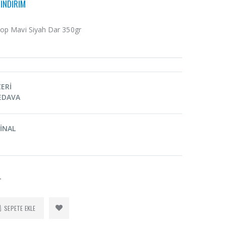
İNDİRİM
op Mavi Siyah Dar 350gr
ZERİ
EDAVA
İNAL
T
SEPETE EKLE