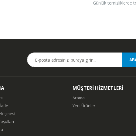
Günlük temizliklerde to
MA
MÜŞTERİ HİZMETLERİ
sı
Arama
 İade
Yeni Ürünler
özleşmesi
oşulları
da