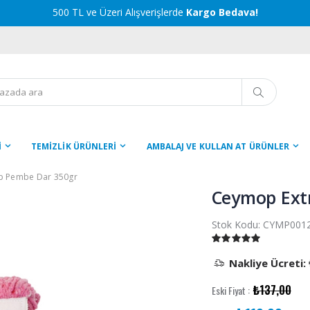
500 TL ve Üzeri Alışverişlerde
Kargo Bedava!
İ
TEMİZLİK ÜRÜNLERİ
AMBALAJ VE KULLAN AT ÜRÜNLER
op Pembe Dar 350gr
Ceymop Ext
Stok Kodu:
CYMP001
Nakliye Ücreti:
₺137,00
Eski Fiyat :