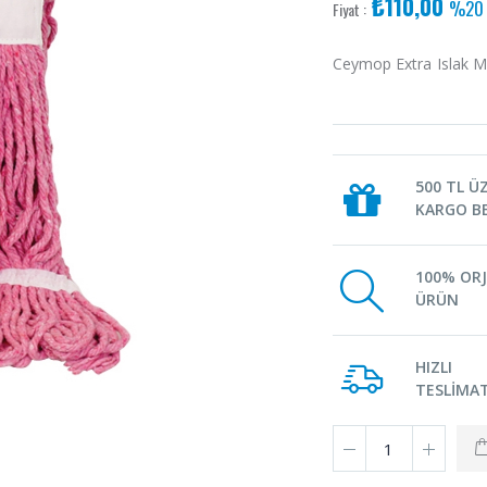
₺110,00
%20 
Fiyat :
Ceymop Extra Islak M
500 TL Ü
KARGO B
100% ORJ
ÜRÜN
HIZLI
TESLİMA