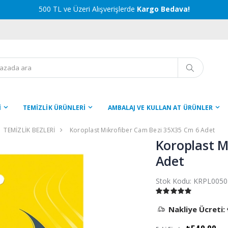
500 TL ve Üzeri Alışverişlerde
Kargo Bedava!
İ
TEMİZLİK ÜRÜNLERİ
AMBALAJ VE KULLAN AT ÜRÜNLER
TEMİZLİK BEZLERİ
Koroplast Mikrofiber Cam Bezi 35X35 Cm 6 Adet
Koroplast M
Adet
Stok Kodu:
KRPL0050
Nakliye Ücreti: