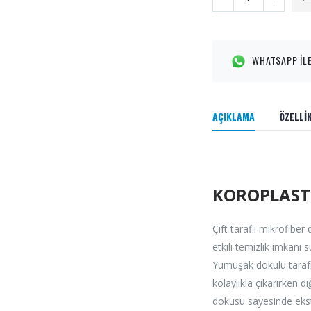
WHATSAPP İLE
AÇIKLAMA
ÖZELLİ
KOROPLAST 
Çift taraflı mikrofibe
etkili temizlik imkanı s
Yumuşak dokulu tarafı 
kolaylıkla çıkarırken di
dokusu sayesinde ekst