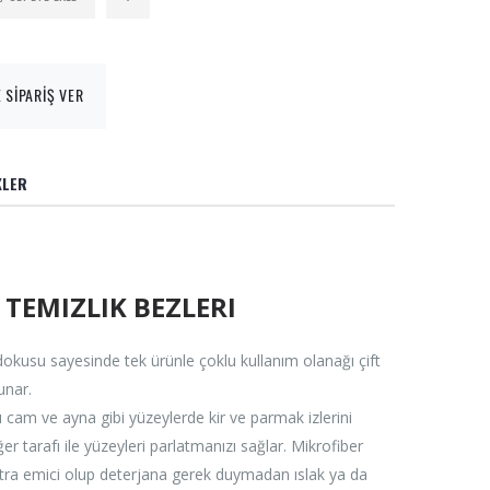
 SİPARİŞ VER
KLER
TEMIZLIK BEZLERI
r dokusu sayesinde tek ürünle çoklu kullanım olanağı çift
unar.
cam ve ayna gibi yüzeylerde kir ve parmak izlerini
ğer tarafı ile yüzeyleri parlatmanızı sağlar. Mikrofiber
ra emici olup deterjana gerek duymadan ıslak ya da