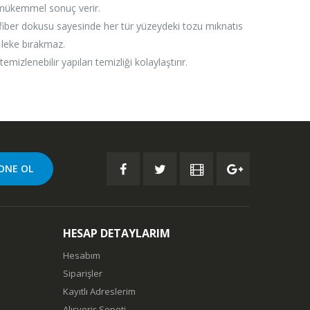
 mükemmel sonuç verir.
fiber dokusu sayesinde her tür yüzeydeki tozu mıknatıs
e leke bırakmaz.
emizlenebilir yapıları temizliği kolaylaştırır.
HESAP DETAYLARIM
Hesabım
Siparişler
Kayıtlı Adreslerim
Alışveriş Sepeti