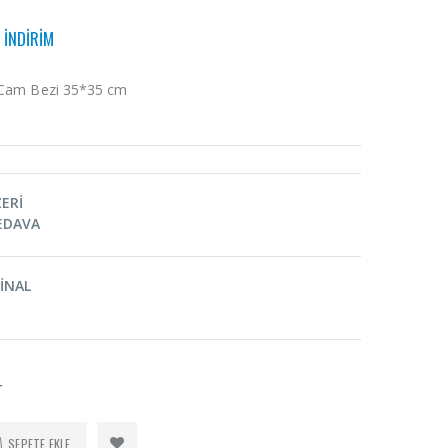
 İNDİRİM
 Cam Bezi 35*35 cm
ZERİ
EDAVA
İNAL
T
SEPETE EKLE