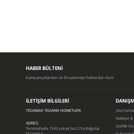
HABER BÜLTENİ
Kampanyalardan ve fırsatlardan haberdar olun!
İLETİŞİM BİLGİLERİ
DANIŞ
TEDAMAX TEDARIK HIZMETLERI
Site harita
Nakliye &
ADRES:
Gizlilik S
Yenimahalle 1543.sokak No:27/a Bağcılar
İSTANBUL
Kullanım K