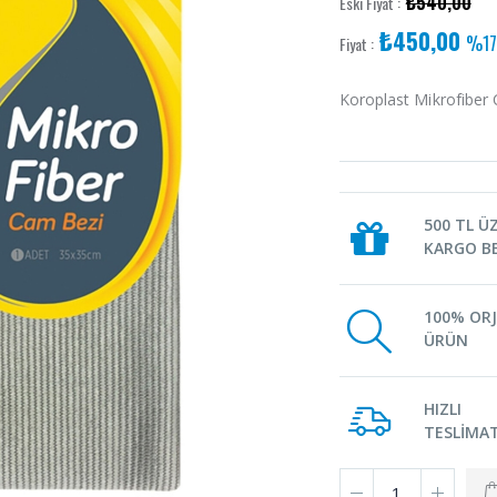
₺540,00
Eski Fiyat :
₺450,00
%17
Fiyat :
Koroplast Mikrofiber
500 TL Ü
KARGO B
100% ORJ
ÜRÜN
HIZLI
TESLİMA