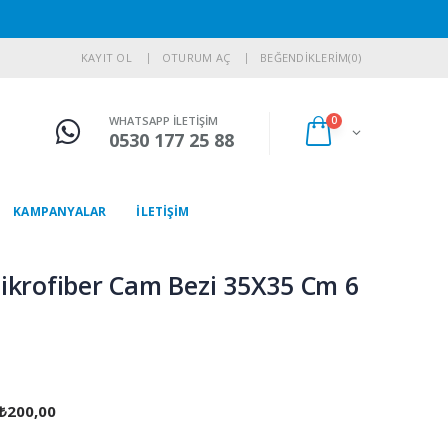
KAYIT OL
OTURUM AÇ
BEĞENDİKLERİM
(0)
WHATSAPP İLETİŞİM
0
0530 177 25 88
KAMPANYALAR
İLETİŞİM
ikrofiber Cam Bezi 35X35 Cm 6
 ₺200,00