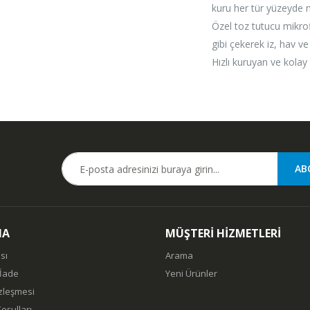
kuru her tür yüzeyde
Özel toz tutucu mikro
gibi çekerek iz, hav v
Hızlı kuruyan ve kolay t
MA
MÜŞTERİ HİZMETLERİ
sı
Arama
 İade
Yeni Ürünler
özleşmesi
oşulları